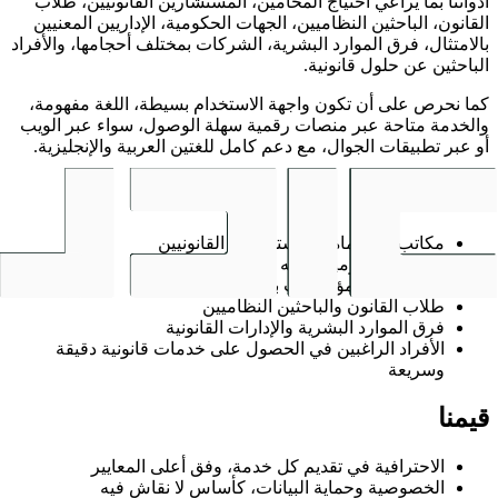
أدواتنا بما يُراعي احتياج المحامين، المستشارين القانونيين، طلاب
القانون، الباحثين النظاميين، الجهات الحكومية، الإداريين المعنيين
بالامتثال، فرق الموارد البشرية، الشركات بمختلف أحجامها، والأفراد
الباحثين عن حلول قانونية.
كما نحرص على أن تكون واجهة الاستخدام بسيطة، اللغة مفهومة،
والخدمة متاحة عبر منصات رقمية سهلة الوصول، سواء عبر الويب
أو عبر تطبيقات الجوال، مع دعم كامل للغتين العربية والإنجليزية.
من نخدم
مكاتب المحاماة والمستشارين القانونيين
الجهات الحكومية وشبه الحكومية
الشركات والمؤسسات بمختلف أحجامها
طلاب القانون والباحثين النظاميين
فرق الموارد البشرية والإدارات القانونية
الأفراد الراغبين في الحصول على خدمات قانونية دقيقة
وسريعة
قيمنا
الاحترافية في تقديم كل خدمة، وفق أعلى المعايير
الخصوصية وحماية البيانات، كأساس لا نقاش فيه