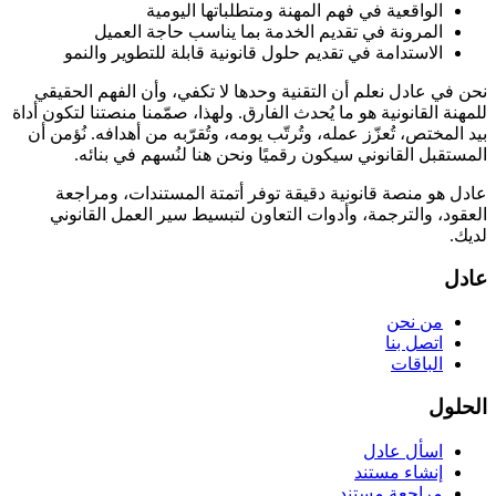
الواقعية في فهم المهنة ومتطلباتها اليومية
المرونة في تقديم الخدمة بما يناسب حاجة العميل
الاستدامة في تقديم حلول قانونية قابلة للتطوير والنمو
نحن في عادل نعلم أن التقنية وحدها لا تكفي، وأن الفهم الحقيقي
للمهنة القانونية هو ما يُحدث الفارق. ولهذا، صمّمنا منصتنا لتكون أداة
بيد المختص، تُعزّز عمله، وتُرتّب يومه، وتُقرّبه من أهدافه. نُؤمن أن
المستقبل القانوني سيكون رقميًا ونحن هنا لنُسهم في بنائه.
عادل هو منصة قانونية دقيقة توفر أتمتة المستندات، ومراجعة
العقود، والترجمة، وأدوات التعاون لتبسيط سير العمل القانوني
لديك.
عادل
من نحن
اتصل بنا
الباقات
الحلول
اسأل عادل
إنشاء مستند
مراجعة مستند